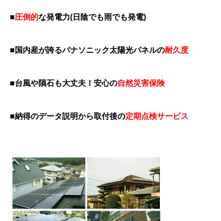
■
圧倒的
な発電力(日陰でも雨でも発電)
■国内産が誇るパナソニック太陽光パネルの
耐久度
■台風や隕石も大丈夫！安心の
自然災害保険
■納得のデータ説明から取付後の
定期点検サービス